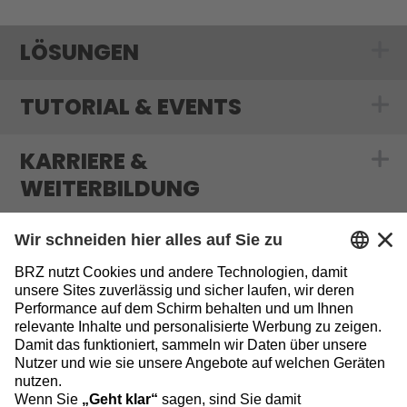
LÖSUNGEN
Show submenu
TUTORIAL & EVENTS
Show submenu f
KARRIERE &
Show submenu f
WEITERBILDUNG
MEDIATHEK & BLOG
Show submenu 
INFORMATIONEN
Sitemap
Datenschutz