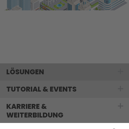
LÖSUNGEN
Show submenu
TUTORIAL & EVENTS
Show submenu f
KARRIERE &
Show submenu f
WEITERBILDUNG