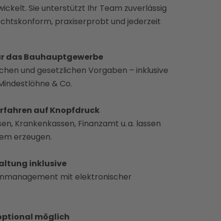
kelt. Sie unterstützt Ihr Team zuverlässig
chtskonform, praxiserprobt und jederzeit
ür das Bauhauptgewerbe
flichen und gesetzlichen Vorgaben – inklusive
Mindestlöhne & Co.
erfahren auf Knopfdruck
en, Krankenkassen, Finanzamt u. a. lassen
tem erzeugen.
altung inklusive
enmanagement mit elektronischer
optional möglich