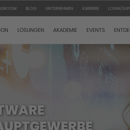
WSROOM
BLOG
UNTERNEHMEN
KARRIERE
LOGIN/SU
ION
LÖSUNGEN
AKADEMIE
EVENTS
ENTDE
TWARE
AUPTGEWERBE