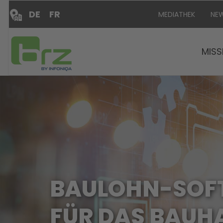
DE
FR
MEDIATHEK
NE
MISS
BAULOHN-SOF
FÜR DAS BAUH