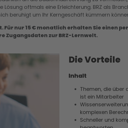
se Lösung oftmals eine Erleichterung.
BRZ als Bran
sich beruhigt um Ihr Kerngeschäft kümmern könne
ft. Für nur 15 € monatlich erhalten Sie einen p
re Zugangsdaten zur BRZ-Lernwelt.
Die Vorteile
Inhalt
Themen, die über d
ist ein Mitarbeiter
Wissenserweiterun
komplexen Berech
Schneller und komp
beantworten