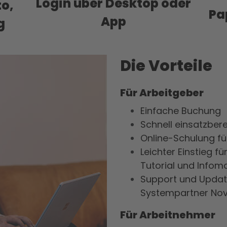
Login über Desktop oder
to,
Pa
App
g
Die Vorteile
Für Arbeitgeber
Einfache Buchung
Schnell einsatzbere
Online-Schulung f
Leichter Einstieg fü
Tutorial und Infoma
Support und Updat
Systempartner Nov
Für Arbeitnehmer