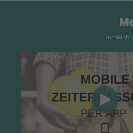
Mo
LohnMobil 