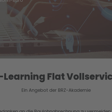
aulohn-Büro
-Learning Flat Vollservi
Ein Angebot der BRZ-Akademie
edanken an die Baulohnabrechnung zu vermeiden, i