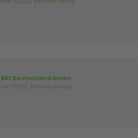
ficer (COO), Infoniqa Group
, BRZ Deutschland GmbH
icer (CEO), Infoniqa Group