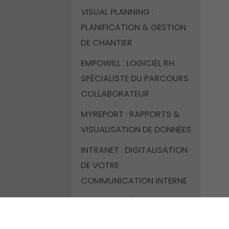
VISUAL PLANNING :
PLANIFICATION & GESTION
DE CHANTIER
EMPOWILL : LOGICIEL RH
SPÉCIALISTE DU PARCOURS
COLLABORATEUR
MYREPORT : RAPPORTS &
VISUALISATION DE DONNÉES
INTRANET : DIGITALISATION
DE VOTRE
COMMUNICATION INTERNE
BRZ MOBILITÉ : POINTAGES
DÉMATÉRIALISÉS