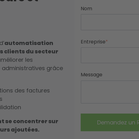
Nom
Entreprise
*
d’
automatisation
 clients du secteur
méliorer les
 administratives grâce
Message
tions des factures
s
lidation
t se concentrer sur
eurs ajoutées.