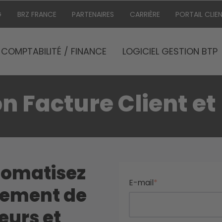
G
BRZ FRANCE
PARTENAIRES
CARRIÈRE
PORTAIL CLIE
COMPTABILITÉ / FINANCE
LOGICIEL GESTION BTP
n Facture Client et
tomatisez
E-mail
*
itement de
eurs et