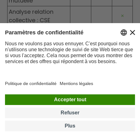
mutuelle
Analyse relation
×
collective : CSE
Vérification hygiène
×
et sécurité
e-
docu
e-
Compte-rendu
mail +
ment
mail
oral
+ oral
Nombre d'heures
4 h
10 h
24 h
incluses
1 490
3 490
Tarif HT
590 €
€
€