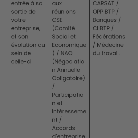
entrée à sa
aux
CARSAT /
sortie de
réunions
OPP BTP /
votre
CSE
Banques /
entreprise,
(Comité
CI BTP /
et son
Social et
Fédérations
évolution au
Economique
/ Médecine
sein de
) / NAO
du travail.
celle-ci.
(Négociatio
n Annuelle
Obligatoire)
/
Participatio
n et
Intéresseme
nt /
Accords
d’entreprise