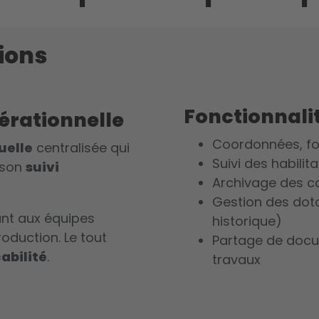
tions
Fonctionnalit
érationnelle
Coordonnées, fon
uelle
centralisée qui
Suivi des habili
 son
suivi
Archivage des ca
Gestion des dot
sant aux équipes
historique)
oduction. Le tout
Partage de docu
abilité
.
travaux