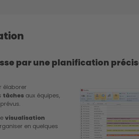
ation
sse par une planification préci
 élaborer
es
tâches
aux équipes,
mprévus.
ne
visualisation
organiser en quelques