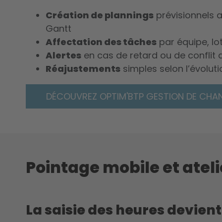
Création de plannings
prévisionnels
Gantt
Affectation des tâches
par équipe, lo
Alertes
en cas de retard ou de conflit 
Réajustements
simples selon l’évoluti
DÉCOUVREZ OPTIM'BTP GESTION DE CHAN
Pointage mobile et ateli
La saisie des heures devien