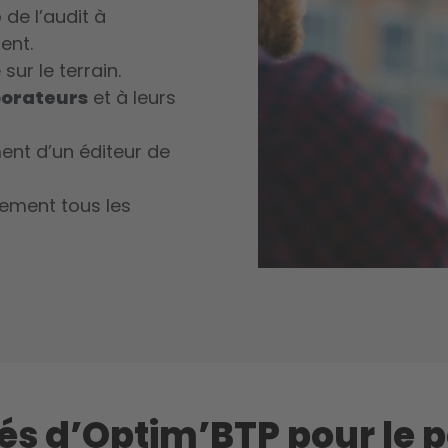
é
de l’audit à
ent.
sur le terrain.
borateurs
et à leurs
ment d’un éditeur de
nement tous les
lés d’Optim’BTP pour le 