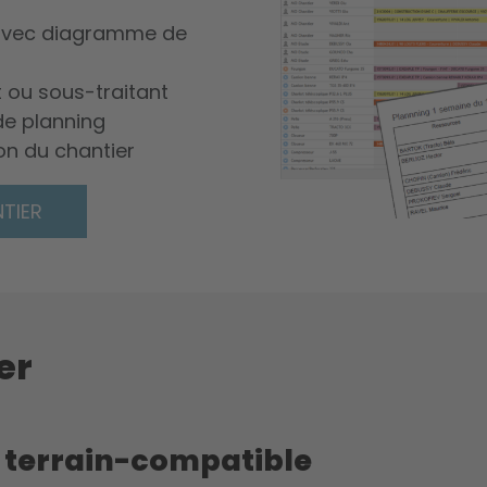
 avec diagramme de
t ou sous-traitant
de planning
on du chantier
TIER
er
t terrain-compatible