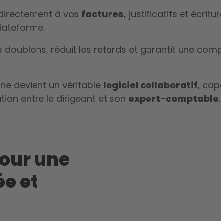
directement à vos
factures,
justificatifs et écri
plateforme.
s doublons, réduit les retards et garantit une comp
ne devient un véritable
logiciel collaboratif
, cap
lation entre le dirigeant et son
expert-comptable
.
our une
ée et