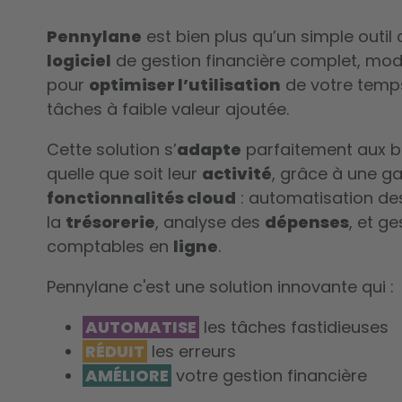
Pennylane
est bien plus qu’un simple outil
logiciel
de gestion financière complet, moder
pour
optimiser l’utilisation
de votre temp
tâches à faible valeur ajoutée.
Cette solution s’
adapte
parfaitement aux b
quelle que soit leur
activité
, grâce à une 
fonctionnalités cloud
: automatisation d
la
trésorerie
, analyse des
dépenses
, et g
comptables en
ligne
.
Pennylane c'est une solution innovante qui :
AUTOMATISE
les tâches fastidieuses
RÉDUIT
les erreurs
AMÉLIORE
votre gestion financière