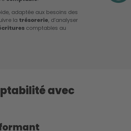
apide, adaptée aux besoins des
uivre la
trésorerie
, d’analyser
écritures
comptables au
ptabilité avec
erformant