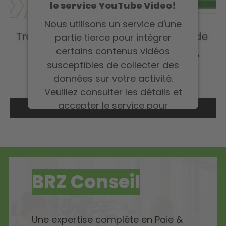
le service YouTube Video!
Nous utilisons un service d'une
partie tierce pour intégrer
certains contenus vidéos
susceptibles de collecter des
données sur votre activité.
Veuillez consulter les détails et
accepter le service pour
regarder cette vidéo.
En savoir plus
BRZ Conseil
Accepter
Une expertise complète en Paie &